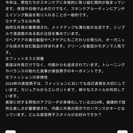
今年は、男性たちがスキンケアに本格的に取り組む傾向が強まってい
ます。保湿や日焼け止めだけでなく、スキンケアルーティンにアンチ
エイジング製品を取り入れることが一般的です。
②ナチュラルな外見
自然な外見が重要視され、メイクアップも薄化粧が主流です。シンプ
ルで清潔感のある肌が注目を集めています。
③ヘアケアの進化髪型やヘアケアにもこだわりが見られ、オーガニッ
クな成分を含む製品が好まれます。クリーンな髪型がモダンで人気で
す。
④フィットネスと栄養
美容は外見だけでなく、内面からも追求されています。トレーニング
やバランスの取れた食事が美容男子のキーポイントです。
⑤ファッションの多様性
2024年の美容男子は、ファッションにおいても自己表現を大切にして
います。カジュアルからエレガントまで、様々なスタイルが共存して
います。
美容に対する男性のアプローチが多様化している2024年。健康的で自
然な美しさが重要視され、内面と外見の両方でのバランスがキーとな
っています。どんな美容男子スタイルがお好みですか？