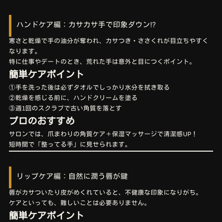
ハンドケア編：カサカサ手で印象ダウン⁉︎
寒さと乾燥で手の油分が奪われ、カサつき・ささくれが目立ちやすく
なります。
特に仕事やデートのとき、荒れた手は意外と目につくポイント。
簡単ケアポイント
①手を洗った後は必ずタオルでしっかり水分を拭き取る
②乾燥を感じる前に、ハンドクリームを塗る
③週1回のスクラブで古い角質を落とす
プロのおすすめ
サロンでは、爪まわりの角質ケア＋保湿マッサージで清潔感UP！
短時間で「整ってる手」に見せられます。
リップケア編：自然に潤う唇が鍵
唇がカサついたり皮がめくれていると、不健康な印象になりがち。
ケアといっても、難しいことは必要ありません。
簡単ケアポイント